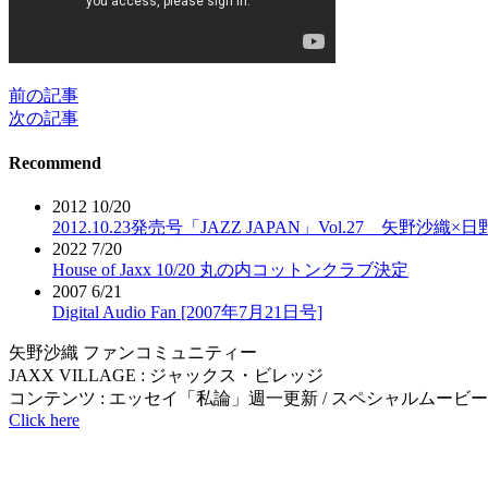
前の記事
投
次の記事
稿
Recommend
ナ
ビ
2012 10/20
2012.10.23発売号「JAZZ JAPAN」Vol.27 矢野沙織×
ゲ
2022 7/20
House of Jaxx 10/20 丸の内コットンクラブ決定
ー
2007 6/21
シ
Digital Audio Fan [2007年7月21日号]
ョ
矢野沙織 ファンコミュニティー
JAXX VILLAGE : ジャックス・ビレッジ
ン
コンテンツ : エッセイ「私論」週一更新 / スペシャルムービー(
Click here