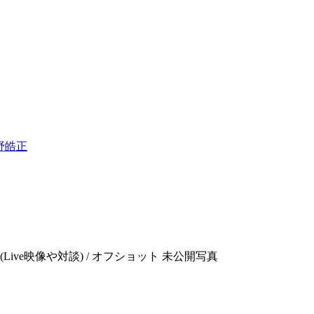
日野皓正
Live映像や対談) / オフショット 未公開写真