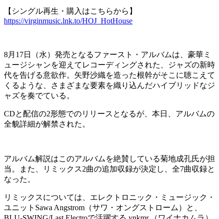
【シングル再生・購入はこちらから】
https://virginmusic.lnk.to/HOJ_HotHouse
8月17日（水）発売となるファースト・アルバムは、豪華ミ
ュージシャンを迎えてレコーディングされた、ジャズの新時
代を告げる意欲作。矢野沙織を造った根幹がそこに聴こえて
くるような、さまざまな要素を織り込んだハイブリッドなジ
ャズを奏でている。
CDと配信の2形態でのリリースとなるが、本日、アルバムの
全貌詳細が解禁された。
アルバム解説はこのアルバムを絶賛している菊地成孔氏が担
当。また、リミックス2曲の追加収録が決定し、全7曲収録と
なった。
リミックスについては、エレクトロニック・ミュージック・
ユニットSawa Angstrom（サワ・オングストローム）と、
BLU-SWING/Last Electroで活躍する ynkmr.（ワイナカムラ）