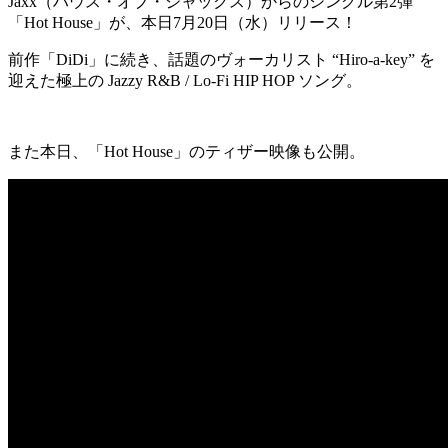
Jaxx（ハウス・オブ・ジャックス）からのシングル第2弾
「Hot House」が、本日7月20日（水）リリース！
前作「DiDi」に続き、話題のヴォーカリスト “Hiro-a-key” を
迎えた極上の Jazzy R&B / Lo-Fi HIP HOP ソング。
また本日、「Hot House」のティザー映像も公開。