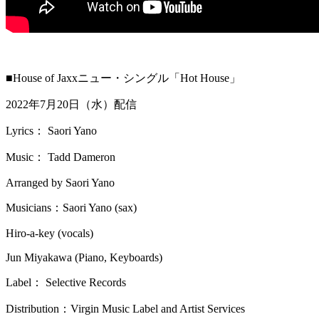
■House of Jaxxニュー・シングル「Hot House」
2022年7月20日（水）配信
Lyrics： Saori Yano
Music： Tadd Dameron
Arranged by Saori Yano
Musicians：Saori Yano (sax)
Hiro-a-key (vocals)
Jun Miyakawa (Piano, Keyboards)
Label： Selective Records
Distribution：Virgin Music Label and Artist Services