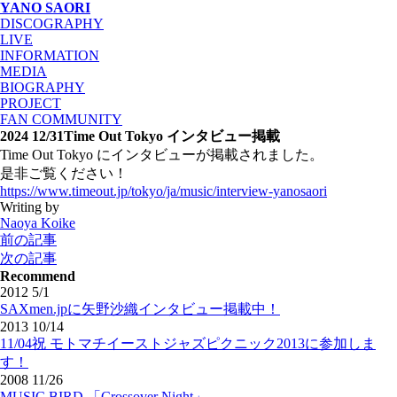
YANO SAORI
DISCOGRAPHY
LIVE
INFORMATION
MEDIA
BIOGRAPHY
PROJECT
FAN COMMUNITY
2024 12/31
Time Out Tokyo インタビュー掲載
Time Out Tokyo にインタビューが掲載されました。
是非ご覧ください！
https://www.timeout.jp/tokyo/ja/music/interview-yanosaori
Writing by
Naoya Koike
投
前の記事
稿
次の記事
ナ
Recommend
2012 5/1
ビ
SAXmen.jpに矢野沙織インタビュー掲載中！
ゲ
2013 10/14
ー
11/04祝 モトマチイーストジャズピクニック2013に参加しま
シ
す！
ョ
2008 11/26
ン
MUSIC BIRD 「Crossover Night」