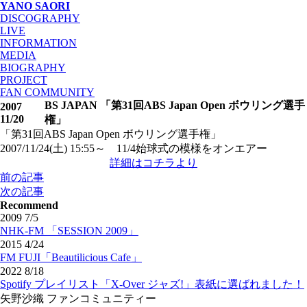
YANO SAORI
DISCOGRAPHY
LIVE
INFORMATION
MEDIA
BIOGRAPHY
PROJECT
FAN COMMUNITY
BS JAPAN 「第31回ABS Japan Open ボウリング選手
2007
11/20
権」
「第31回ABS Japan Open ボウリング選手権」
2007/11/24(土) 15:55～ 11/4始球式の模様をオンエアー
詳細はコチラより
投
前の記事
稿
次の記事
ナ
Recommend
2009 7/5
ビ
NHK-FM 「SESSION 2009」
ゲ
2015 4/24
ー
FM FUJI「Beautilicious Cafe」
シ
2022 8/18
ョ
Spotify プレイリスト「X-Over ジャズ!」表紙に選ばれました！
ン
矢野沙織 ファンコミュニティー