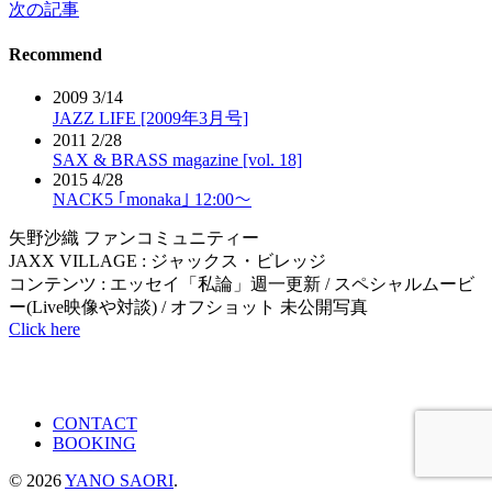
次の記事
稿
Recommend
ナ
ビ
2009 3/14
JAZZ LIFE [2009年3月号]
ゲ
2011 2/28
SAX & BRASS magazine [vol. 18]
ー
2015 4/28
シ
NACK5 ｢monaka｣ 12:00～
ョ
矢野沙織 ファンコミュニティー
JAXX VILLAGE : ジャックス・ビレッジ
ン
コンテンツ : エッセイ「私論」週一更新 / スペシャルムービ
ー(Live映像や対談) / オフショット 未公開写真
Click here
CONTACT
BOOKING
© 2026
YANO SAORI
.