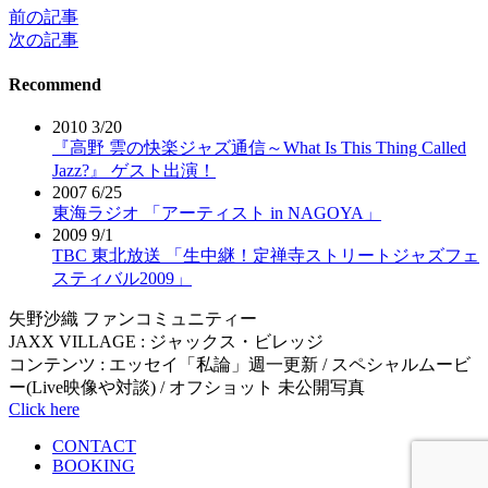
前の記事
投
次の記事
稿
Recommend
ナ
ビ
2010 3/20
『高野 雲の快楽ジャズ通信～What Is This Thing Called
ゲ
Jazz?』 ゲスト出演！
ー
2007 6/25
東海ラジオ 「アーティスト in NAGOYA」
シ
2009 9/1
TBC 東北放送 「生中継！定禅寺ストリートジャズフェ
ョ
スティバル2009」
ン
矢野沙織 ファンコミュニティー
JAXX VILLAGE : ジャックス・ビレッジ
コンテンツ : エッセイ「私論」週一更新 / スペシャルムービ
ー(Live映像や対談) / オフショット 未公開写真
Click here
CONTACT
BOOKING