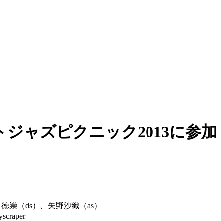
ストジャズピクニック2013に参
崇（ds）、矢野沙織（as）
raper