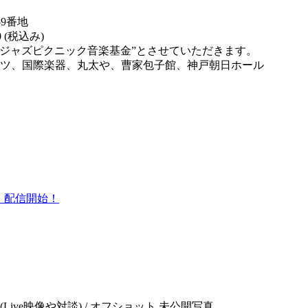
9番地
 (税込み)
ジャズピクニック音楽基金”とさせていただきます。
ャツ、国際楽器、丸太や、曹家包子館、神戸朝日ホール
質）配信開始！
Live映像や対談) / オフショット 未公開写真