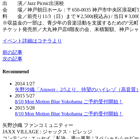
出 演／Jazz Picnic出演校
会 場／神戸朝日ホール：〒650-0035 神戸市中央区浪花町5
料 金／前売り11/3（日）まで￥2,500(税込み) / 当日￥3,000
※収益金の一部は、青少年の音楽活動を支援するための“元町
チケット発売所／大丸神戸店8階友の会、末積製額、神戸シ
イベント詳細はコチラより
前の記事
投
次の記事
稿
Recommend
ナ
ビ
2014 1/27
矢野沙織「Answer」2/5より、待望のハイレゾ（高音
ゲ
2015 5/27
8/10 Mon Motion Blue Yokohama ご予約受付開始！
ー
2015 5/28
シ
8/10 Mon Motion Blue Yokohama ご予約受付開始！
ョ
矢野沙織 ファンコミュニティー
JAXX VILLAGE : ジャックス・ビレッジ
ン
コンテンツ : エッセイ「私論」週一更新 / スペシャルムービー(