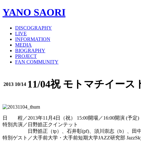
YANO SAORI
DISCOGRAPHY
LIVE
INFORMATION
MEDIA
BIOGRAPHY
PROJECT
FAN COMMUNITY
11/04祝 モトマチイー
2013 10/14
日 程／2013年11月4日（祝） 15:00開場／16:00開演 (予定)
特別共演／日野皓正クインテット
日野皓正（tp）、石井彰(pf)、須川崇志（b）、田中徳
特別ゲスト／大手前大学・大手前短期大学JAZZ研究部 JazzSkysc