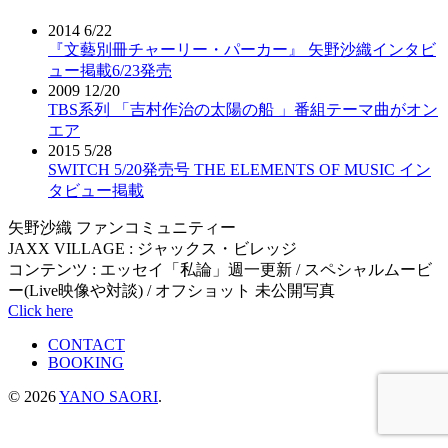
ビ
2014 6/22
『文藝別冊チャーリー・パーカー』 矢野沙織インタビ
ゲ
ュー掲載6/23発売
ー
2009 12/20
TBS系列 「吉村作治の太陽の船 」番組テーマ曲がオン
シ
エア
2015 5/28
ョ
SWITCH 5/20発売号 THE ELEMENTS OF MUSIC イン
ン
タビュー掲載
矢野沙織 ファンコミュニティー
JAXX VILLAGE : ジャックス・ビレッジ
コンテンツ : エッセイ「私論」週一更新 / スペシャルムービ
ー(Live映像や対談) / オフショット 未公開写真
Click here
CONTACT
BOOKING
© 2026
YANO SAORI
.