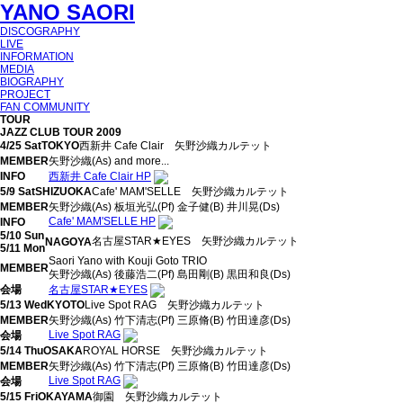
YANO SAORI
DISCOGRAPHY
LIVE
INFORMATION
MEDIA
BIOGRAPHY
PROJECT
FAN COMMUNITY
TOUR
JAZZ CLUB TOUR 2009
4/25 Sat
TOKYO
西新井 Cafe Clair
矢野沙織カルテット
MEMBER
矢野沙織(As) and more...
INFO
西新井 Cafe Clair HP
5/9 Sat
SHIZUOKA
Cafe' MAM'SELLE
矢野沙織カルテット
MEMBER
矢野沙織(As) 板垣光弘(Pf) 金子健(B) 井川晃(Ds)
Cafe' MAM'SELLE HP
INFO
5/10 Sun
名古屋STAR★EYES
矢野沙織カルテット
NAGOYA
5/11 Mon
Saori Yano with Kouji Goto TRIO
MEMBER
矢野沙織(As) 後藤浩二(Pf) 島田剛(B) 黒田和良(Ds)
会場
名古屋STAR★EYES
5/13 Wed
KYOTO
Live Spot RAG
矢野沙織カルテット
MEMBER
矢野沙織(As) 竹下清志(Pf) 三原脩(B) 竹田達彦(Ds)
Live Spot RAG
会場
5/14 Thu
OSAKA
ROYAL HORSE
矢野沙織カルテット
MEMBER
矢野沙織(As) 竹下清志(Pf) 三原脩(B) 竹田達彦(Ds)
Live Spot RAG
会場
5/15 Fri
OKAYAMA
御園
矢野沙織カルテット