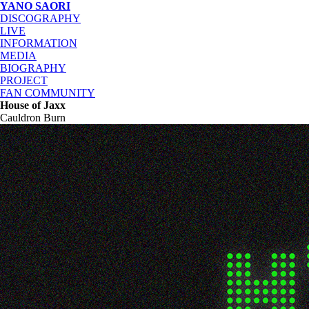
YANO SAORI
DISCOGRAPHY
LIVE
INFORMATION
MEDIA
BIOGRAPHY
PROJECT
FAN COMMUNITY
House of Jaxx
Cauldron Burn