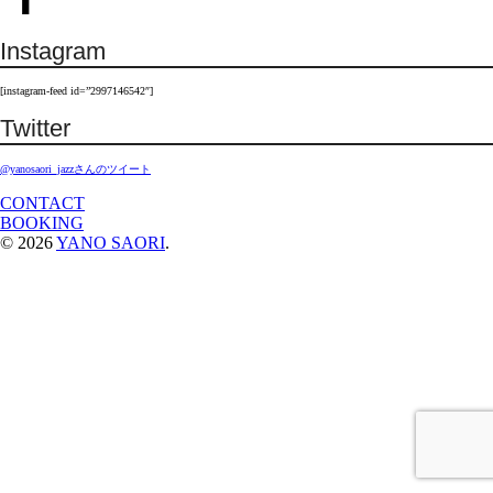
Instagram
[instagram-feed id=”2997146542″]
Twitter
@yanosaori_jazzさんのツイート
CONTACT
BOOKING
© 2026
YANO SAORI
.