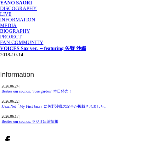
YANO SAORI
DISCOGRAPHY
LIVE
INFORMATION
MEDIA
BIOGRAPHY
PROJECT
FAN COMMUNITY
VOICES Sax ver. ～featuring 矢野 沙織
2018-10-14
Information
2026.06.24 |
Besties our sounds. ”rose garden” 本日発売！
2026.06.22 |
JJazz.Net「My First Jazz」に矢野沙織の記事が掲載されました。
2026.06.17 |
Besties our sounds. ラジオ出演情報