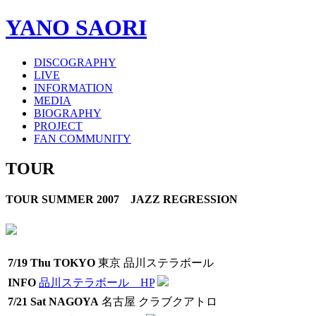
YANO SAORI
DISCOGRAPHY
LIVE
INFORMATION
MEDIA
BIOGRAPHY
PROJECT
FAN COMMUNITY
TOUR
TOUR SUMMER 2007 JAZZ REGRESSION
7/19 Thu
TOKYO
東京 品川ステラボール
INFO
品川ステラボール HP
7/21 Sat
NAGOYA
名古屋 クラブクアトロ