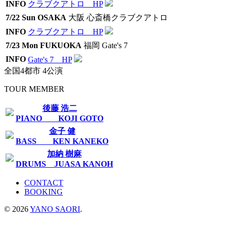
INFO
クラブクアトロ HP
7/22 Sun
OSAKA
大阪 心斎橋クラブクアトロ
INFO
クラブクアトロ HP
7/23 Mon
FUKUOKA
福岡 Gate's 7
INFO
Gate's 7 HP
全国4都市 4公演
TOUR MEMBER
後藤 浩二
PIANO KOJI GOTO
金子 健
BASS KEN KANEKO
加納 樹麻
DRUMS JUASA KANOH
CONTACT
BOOKING
© 2026
YANO SAORI
.