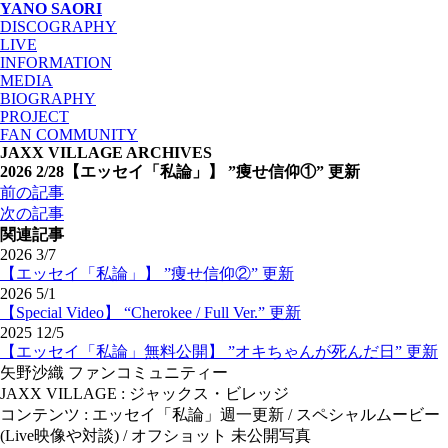
YANO SAORI
DISCOGRAPHY
LIVE
INFORMATION
MEDIA
BIOGRAPHY
PROJECT
FAN COMMUNITY
JAXX VILLAGE ARCHIVES
2026 2/28
【エッセイ「私論」】 ”痩せ信仰①” 更新
投
前の記事
稿
次の記事
ナ
関連記事
ビ
2026 3/7
【エッセイ「私論」】 ”痩せ信仰②” 更新
ゲ
2026 5/1
ー
【Special Video】 “Cherokee / Full Ver.” 更新
シ
2025 12/5
ョ
【エッセイ「私論」無料公開】 ”オキちゃんが死んだ日” 更新
ン
矢野沙織 ファンコミュニティー
JAXX VILLAGE : ジャックス・ビレッジ
コンテンツ : エッセイ「私論」週一更新 / スペシャルムービー
(Live映像や対談) / オフショット 未公開写真