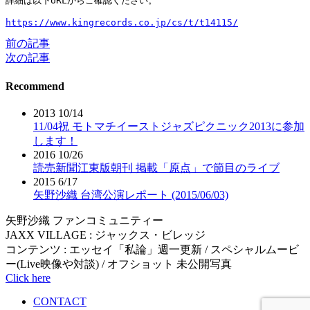
詳細は以下URLからご確認ください。
https://www.kingrecords.co.jp/cs/t/t14115/
前の記事
投
次の記事
稿
Recommend
ナ
ビ
2013 10/14
11/04祝 モトマチイーストジャズピクニック2013に参加
ゲ
します！
ー
2016 10/26
読売新聞江東版朝刊 掲載「原点」で節目のライブ
シ
2015 6/17
矢野沙織 台湾公演レポート (2015/06/03)
ョ
矢野沙織 ファンコミュニティー
ン
JAXX VILLAGE : ジャックス・ビレッジ
コンテンツ : エッセイ「私論」週一更新 / スペシャルムービ
ー(Live映像や対談) / オフショット 未公開写真
Click here
CONTACT