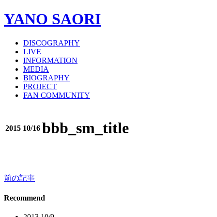
YANO SAORI
DISCOGRAPHY
LIVE
INFORMATION
MEDIA
BIOGRAPHY
PROJECT
FAN COMMUNITY
bbb_sm_title
2015 10/16
前の記事
投
稿
Recommend
ナ
2013 10/9