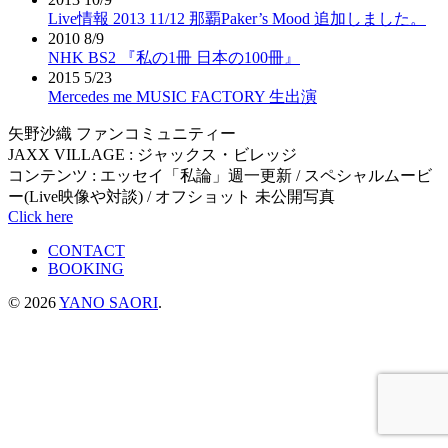
ビ
Live情報 2013 11/12 那覇Paker’s Mood 追加しました。
2010 8/9
ゲ
NHK BS2 『私の1冊 日本の100冊』
2015 5/23
ー
Mercedes me MUSIC FACTORY 生出演
シ
矢野沙織 ファンコミュニティー
ョ
JAXX VILLAGE : ジャックス・ビレッジ
コンテンツ : エッセイ「私論」週一更新 / スペシャルムービ
ン
ー(Live映像や対談) / オフショット 未公開写真
Click here
CONTACT
BOOKING
© 2026
YANO SAORI
.