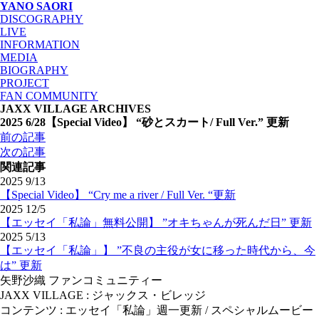
YANO SAORI
DISCOGRAPHY
LIVE
INFORMATION
MEDIA
BIOGRAPHY
PROJECT
FAN COMMUNITY
JAXX VILLAGE ARCHIVES
2025 6/28
【Special Video】 “砂とスカート/ Full Ver.” 更新
投
前の記事
稿
次の記事
ナ
関連記事
ビ
2025 9/13
【Special Video】 “Cry me a river / Full Ver. “更新
ゲ
2025 12/5
ー
【エッセイ「私論」無料公開】 ”オキちゃんが死んだ日” 更新
シ
2025 5/13
ョ
【エッセイ「私論」】 ”不良の主役が女に移った時代から、今
ン
は” 更新
矢野沙織 ファンコミュニティー
JAXX VILLAGE : ジャックス・ビレッジ
コンテンツ : エッセイ「私論」週一更新 / スペシャルムービー