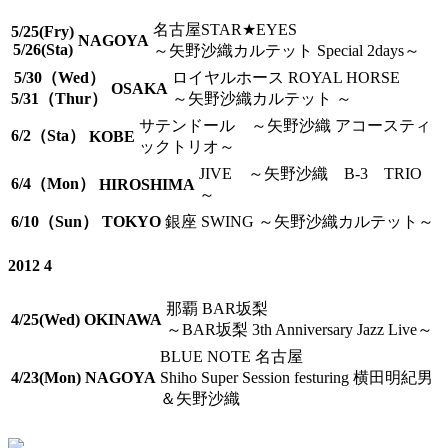
名古屋STAR★EYES
5/25(Fry)
NAGOYA
5/26(Sta)
～矢野沙織カルテット Special 2days～
5/30（Wed）
ロイヤルホース ROYAL HORSE
OSAKA
5/31（Thur）
～矢野沙織カルテット ～
サテンドール
～矢野沙織 アコースティ
6/2（Sta）
KOBE
ックトリオ～
JIVE
～矢野沙織 B-3 TRIO
6/4（Mon）
HIROSHIMA
～
6/10（Sun）
TOKYO
銀座 SWING
～矢野沙織カルテット～
2012 4
那覇 BAR坂梨
4/25(Wed)
OKINAWA
～BAR坂梨 3th Anniversary Jazz Live～
BLUE NOTE 名古屋
4/23(Mon)
NAGOYA
Shiho Super Session festuring 横田明紀男
＆矢野沙織