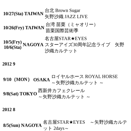
台北 Brown Sugar
10/27(Sta)
TAIWAN
矢野沙織 JAZZ LIVE
台湾 苗栗（ミャオリー）
10/26(Fry)
TAIWAN
苗栗国際芸術季
名古屋STAR★EYES
10/5(Fry)
NAGOYA
スターアイズ30周年記念ライブ 矢野
10/6(Sta)
沙織カルテット
2012 9
ロイヤルホース ROYAL HORSE
9/10（MON）
OSAKA
～矢野沙織カルテット ～
西新井カフェクレール
9/8(Sat)
TOKYO
～矢野沙織カルテット ～
2012 8
名古屋STAR★EYES
～矢野沙織カルテ
8/5(Sun)
NAGOYA
ット 2days～