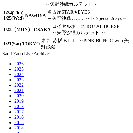
～矢野沙織カルテット～
名古屋STAR★EYES
1/24(Thu)
NAGOYA
1/25(Wed)
～矢野沙織カルテット Special 2days～
ロイヤルホース ROYAL HORSE
1/23（MON）
OSAKA
～矢野沙織カルテット ～
東京: 赤坂 B flat
～PINK BONGO with 矢
1/21(Sat)
TOKYO
野沙織～
Saori Yano Live Archives
2026
2025
2024
2023
2022
2021
2020
2019
2018
2017
2016
2015
2014