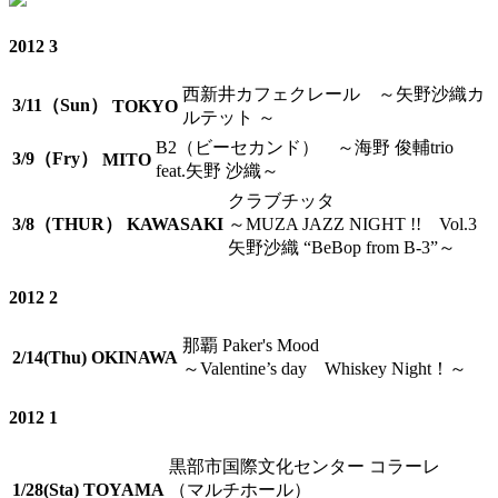
2012 3
西新井カフェクレール
～矢野沙織カ
3/11（Sun）
TOKYO
ルテット ～
B2（ビーセカンド）
～海野 俊輔trio
3/9（Fry）
MITO
feat.矢野 沙織～
クラブチッタ
3/8（THUR）
KAWASAKI
～MUZA JAZZ NIGHT !! Vol.3
矢野沙織 “BeBop from B-3”～
2012 2
那覇 Paker's Mood
2/14(Thu)
OKINAWA
～Valentine’s day Whiskey Night！～
2012 1
黒部市国際文化センター コラーレ
1/28(Sta)
TOYAMA
（マルチホール）