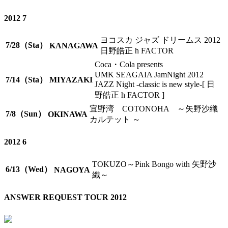
2012 7
ヨコスカ ジャズ ドリームス 2012
7/28（Sta）
KANAGAWA
日野皓正 h FACTOR
Coca・Cola presents
UMK SEAGAIA JamNight 2012
7/14（Sta）
MIYAZAKI
JAZZ Night -classic is new style-[ 日
野皓正 h FACTOR ]
宜野湾 COTONOHA
～矢野沙織
7/8（Sun）
OKINAWA
カルテット ～
2012 6
TOKUZO
～Pink Bongo with 矢野沙
6/13（Wed）
NAGOYA
織～
ANSWER REQUEST TOUR 2012