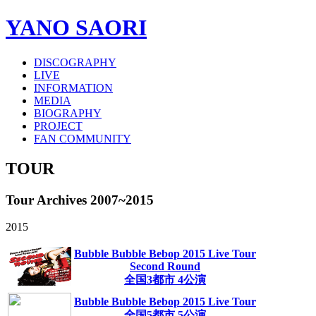
YANO SAORI
DISCOGRAPHY
LIVE
INFORMATION
MEDIA
BIOGRAPHY
PROJECT
FAN COMMUNITY
TOUR
Tour Archives
2007~2015
2015
Bubble Bubble Bebop 2015 Live Tour
Second Round
全国3都市 4公演
Bubble Bubble Bebop 2015 Live Tour
全国5都市 5公演